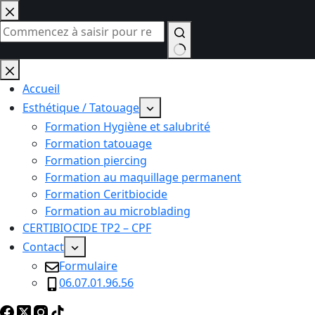
Passer
au
contenu
Aucun
résultat
Accueil
Esthétique / Tatouage
Formation Hygiène et salubrité
Formation tatouage
Formation piercing
Formation au maquillage permanent
Formation Ceritbiocide
Formation au microblading
CERTIBIOCIDE TP2 – CPF
Contact
Formulaire
06.07.01.96.56