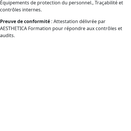
Équipements de protection du personnel., Traçabilité et
contrôles internes.
Preuve de conformité
: Attestation délivrée par
AESTHETICA Formation pour répondre aux contrôles et
audits.
Quels publics peuvent bénéficier
de la formation Certibiocide TP2
(CPF) à proximité de Mâcon et à
distance ?
Publics éligibles CPF amenés à manipuler des
désinfectants professionnels (TP2) : agents d’achats,
personnes manipulant, chefs de service, revendeurs.
Prestataires en propreté/désinfection : agents,
chefs d’équipe, responsables QHSE (inscription CPF
accompagnée).