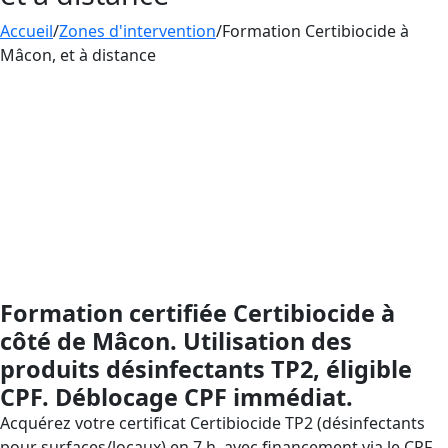
Accueil
/
Zones d'intervention
/
Formation Certibiocide à
Mâcon, et à distance
Formation
CERTIBIOCIDE
– Désinfectants (TP2), prise
en charge par le CPF : montez en compétences sans
avance de frais via votre Compte Personnel de
Formation. AESTHETICA Formation en Saône-et-Loire,
à Mâcon, présent partout en France grâce à la
formation à distance, vous accompagne depuis
l’inscription CPF jusqu’à l’obtention de l’attestation
(validité 5 ans) pour répondre au dispositif
Certibiocide.
Formation certifiée Certibiocide à
côté de Mâcon. Utilisation des
produits désinfectants TP2, éligible
CPF. Déblocage CPF immédiat.
Acquérez votre certificat Certibiocide TP2 (désinfectants
pour surfaces/locaux) en 7 h, avec financement via le CPF.