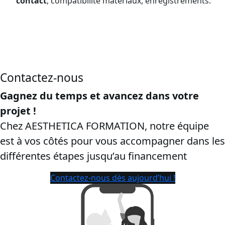
contact
, compatibilité matériaux, enregistrements.
CPF proche de Mâcon:
cette page vise les recherches
“
certibiocide CPF
”, “
formation certibiocide financée CPF
”,
“
inscription CPF certibiocide TP2
”, Afin de capter les ayants
droit et de sécuriser la conversion.
Contactez-nous
Gagnez du temps et avancez dans votre
projet !
Chez AESTHETICA FORMATION, notre équipe
est à vos côtés pour vous accompagner dans les
différentes étapes jusqu’au financement
Contactez-nous dès aujourd’hui !