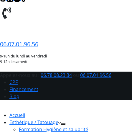
06.78.08.23.34
06.07.01.96.56
9-18h du lundi au vendredi
9-12h le samedi
Appelez-nous au :
06.78.08.23.34
ou
06.07.01.96.56
CPF
Financement
Blog
Accueil
Esthétique / Tatouage
Formation Hygiène et salubrité