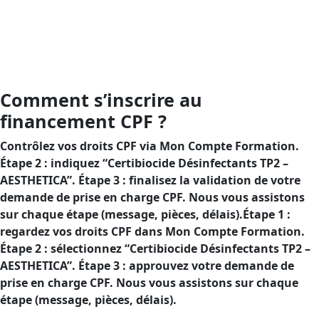
justifier votre conformité, par le biais d’un financement
CPF réduisant votre reste à charge.But : garantir la
sécurité de l’utilisation des désinfectants TP2 et attester
de votre conformité, tout en bénéficiant d’un
financement CPF pour diminuer votre reste à charge.
Comment s’inscrire au
financement CPF ?
Contrôlez vos droits CPF via Mon Compte Formation.
Étape 2 : indiquez “Certibiocide Désinfectants TP2 –
AESTHETICA”. Étape 3 : finalisez la validation de votre
demande de prise en charge CPF. Nous vous assistons
sur chaque étape (message, pièces, délais).Étape 1 :
regardez vos droits CPF dans Mon Compte Formation.
Étape 2 : sélectionnez “Certibiocide Désinfectants TP2 –
AESTHETICA”. Étape 3 : approuvez votre demande de
prise en charge CPF. Nous vous assistons sur chaque
étape (message, pièces, délais).