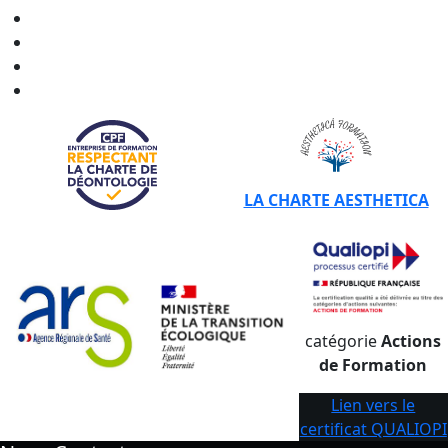
CERTIBIOCIDE - CPF en
Nouvelle-Aquitaine
CERTIBIOCIDE - CPF en
Occitanie
CERTIBIOCIDE - CPF en
Pays de la Loire
CERTIBIOCIDE - CPF en
Provence-Alpes-Côte d'Azur
LA CHARTE AESTHETICA
catégorie
Actions
de Formation
Lien vers le
certificat QUALIOPI