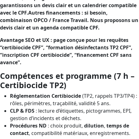
garantissons un devis clair et un calendrier compatible
avec le CPF.Autres financements : si besoin,
combinaison OPCO / France Travail. Nous proposons un
devis clair et un agenda compatible CPF.
Avantage SEO et UX : page conçue pour les requêtes
“certibiocide CPF”, “formation désinfectants TP2 CPF”,
“inscription CPF certibiocide”, “financement CPF sans
avance”.
Compétences et programme (7 h –
Certibiocide TP2)
Réglementation Certibiocide
(TP2, rappels TP3/TP4) :
rôles, périmètres, traçabilité, validité 5 ans.
CLP & FDS
: lecture d’étiquettes, pictogrammes, EPI,
gestion d’incidents et déchets.
Procédures ND
: choix produit,
dilution
,
temps de
contact
, compatibilité matériaux, enregistrements.