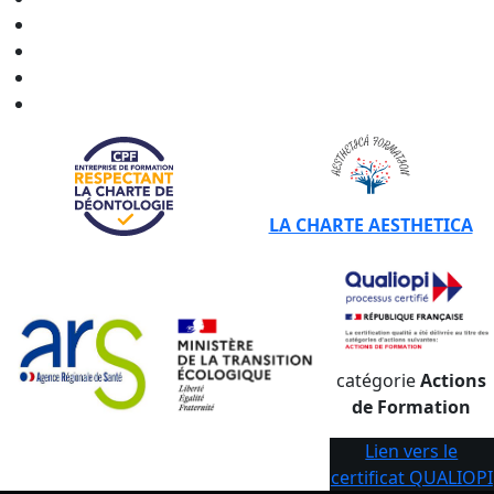
CERTIBIOCIDE - CPF en
Nouvelle-Aquitaine
CERTIBIOCIDE - CPF en
Occitanie
CERTIBIOCIDE - CPF en
Pays de la Loire
CERTIBIOCIDE - CPF en
Provence-Alpes-Côte d'Azur
LA CHARTE AESTHETICA
catégorie
Actions
de Formation
Lien vers le
certificat QUALIOPI