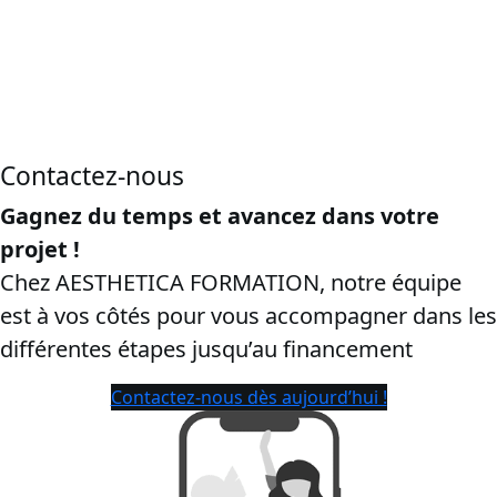
CPF en Pays de la Loire, dans le département Loire-
Atlantique:
cette page vise les recherches “
certibiocide
CPF
”, “
formation certibiocide financée CPF
”, “
inscription CPF
certibiocide TP2
”, Dans l’objectif d’engager les ayants droit
et de sécuriser le taux de conversion.
Contactez-nous
Gagnez du temps et avancez dans votre
projet !
Chez AESTHETICA FORMATION, notre équipe
est à vos côtés pour vous accompagner dans les
différentes étapes jusqu’au financement
Contactez-nous dès aujourd’hui !