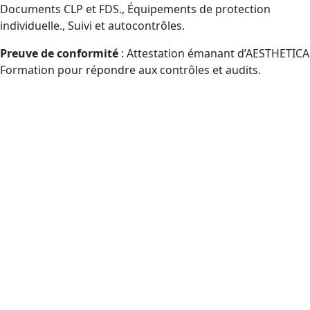
Documents CLP et FDS., Équipements de protection
individuelle., Suivi et autocontrôles.
Preuve de conformité
: Attestation émanant d’AESTHETICA
Formation pour répondre aux contrôles et audits.
Qui peut prétendre à la formation
Certibiocide TP2 (CPF) en Pays de
la Loire, dans le département
Loire-Atlantique et à distance ?
Publics éligibles CPF amenés à manipuler des
désinfectants professionnels (TP2) : services achats,
personnes manipulant, chefs d’équipe, prestataires de
distribution.
Entreprises de nettoyage et de désinfection :
agents, chefs d’équipe, responsables QHSE
(inscription CPF accompagnée).