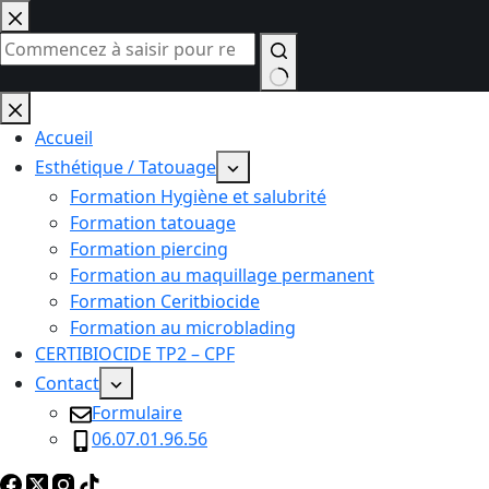
Passer
au
contenu
Aucun
résultat
Accueil
Esthétique / Tatouage
Formation Hygiène et salubrité
Formation tatouage
Formation piercing
Formation au maquillage permanent
Formation Ceritbiocide
Formation au microblading
CERTIBIOCIDE TP2 – CPF
Contact
Formulaire
06.07.01.96.56