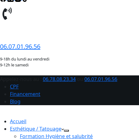
06.78.08.23.34
06.07.01.96.56
9-18h du lundi au vendredi
9-12h le samedi
Appelez-nous au :
06.78.08.23.34
ou
06.07.01.96.56
CPF
Financement
Blog
Accueil
Esthétique / Tatouage
Formation Hygiène et salubrité