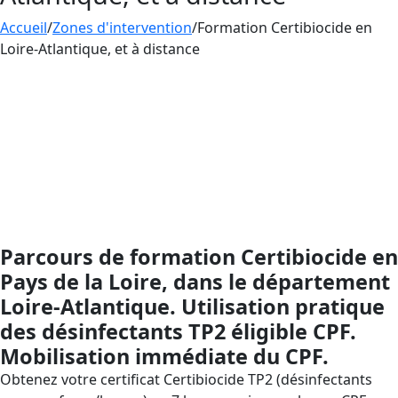
Accueil
/
Zones d'intervention
/
Formation Certibiocide en
Loire-Atlantique, et à distance
Formation
CERTIBIOCIDE
– Désinfectants (TP2),
éligible CPF : financez votre montée en compétences
sans avance de frais via le Compte Personnel de
Formation. AESTHETICA Formation en Loire-
Atlantique, présent nationalement via l’enseignement
à distance, vous assiste de l’inscription CPF jusqu’à la
délivrance de l’attestation (validité 5 ans) pour être en
conformité avec le dispositif Certibiocide.
Parcours de formation Certibiocide en
Pays de la Loire, dans le département
Loire-Atlantique. Utilisation pratique
des désinfectants TP2 éligible CPF.
Mobilisation immédiate du CPF.
Obtenez votre certificat Certibiocide TP2 (désinfectants