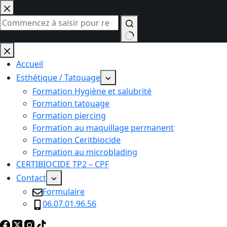
Passer
au
contenu
Aucun
résultat
Accueil
Esthétique / Tatouage
Formation Hygiène et salubrité
Formation tatouage
Formation piercing
Formation au maquillage permanent
Formation Ceritbiocide
Formation au microblading
CERTIBIOCIDE TP2 – CPF
Contact
Formulaire
06.07.01.96.56