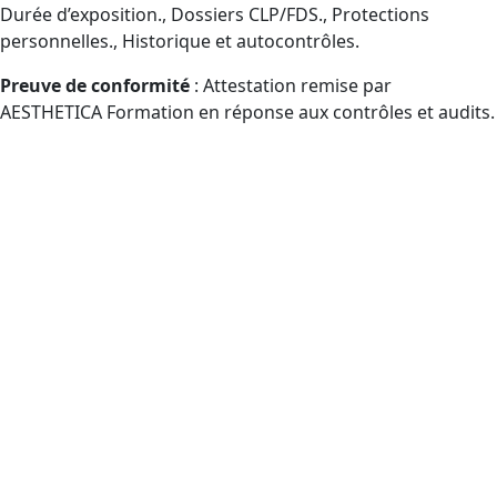
Durée d’exposition., Dossiers CLP/FDS., Protections
personnelles., Historique et autocontrôles.
Preuve de conformité
: Attestation remise par
AESTHETICA Formation en réponse aux contrôles et audits.
Qui est visé par la formation
Certibiocide TP2 (CPF) à côté de Le
Mans et à distance ?
Publics visés par le CPF manipulant des désinfectants
professionnels (TP2) : acheteurs externes, opérateurs,
responsables hiérarchiques, revendeurs.
Sociétés de propreté/désinfection : agents, chefs
d’équipe, responsables QHSE (inscription CPF
accompagnée).
Hôtels locaux., Salles de fitness., Piscines., Syndics.,
Collectivités publiques., Couverture par le CPF en
fonction des droits..ERP, tertiaire et immobilier,