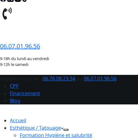
06.78.08.23.34
06.07.01.96.56
9-18h du lundi au vendredi
9-12h le samedi
Appelez-nous au :
06.78.08.23.34
ou
06.07.01.96.56
CPF
Financement
Blog
Accueil
Esthétique / Tatouage
Formation Hygiène et salubrité