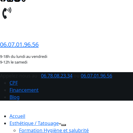
06.78.08.23.34
06.07.01.96.56
9-18h du lundi au vendredi
9-12h le samedi
Appelez-nous au :
06.78.08.23.34
ou
06.07.01.96.56
CPF
Financement
Blog
Accueil
Esthétique / Tatouage
Formation Hygiène et salubrité