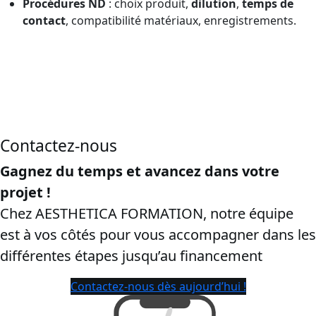
Procédures ND
: choix produit,
dilution
,
temps de
contact
, compatibilité matériaux, enregistrements.
CPF en Centre-Val de Loire, dans le département Indre-
et-Loire:
cette page vise les recherches “
certibiocide CPF
”,
“
formation certibiocide financée CPF
”, “
inscription CPF
certibiocide TP2
”, Pour attirer les titulaires de droits et
protéger la conversion.
Contactez-nous
Gagnez du temps et avancez dans votre
projet !
Chez AESTHETICA FORMATION, notre équipe
est à vos côtés pour vous accompagner dans les
différentes étapes jusqu’au financement
Contactez-nous dès aujourd’hui !