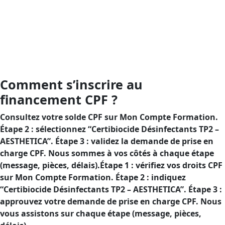
désinfectants TP2 et démontrer votre conformité, grâce
à un financement CPF qui diminue votre reste à
charge.But : garantir la sécurité de l’utilisation des
désinfectants TP2 et attester de votre conformité, tout
en bénéficiant d’un financement CPF pour diminuer
votre reste à charge.
Comment s’inscrire au
financement CPF ?
Consultez votre solde CPF sur Mon Compte Formation.
Étape 2 : sélectionnez “Certibiocide Désinfectants TP2 –
AESTHETICA”. Étape 3 : validez la demande de prise en
charge CPF. Nous sommes à vos côtés à chaque étape
(message, pièces, délais).Étape 1 : vérifiez vos droits CPF
sur Mon Compte Formation. Étape 2 : indiquez
“Certibiocide Désinfectants TP2 – AESTHETICA”. Étape 3 :
approuvez votre demande de prise en charge CPF. Nous
vous assistons sur chaque étape (message, pièces,