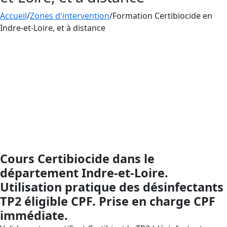
Accueil
/
Zones d'intervention
/
Formation Certibiocide en
Indre-et-Loire, et à distance
Formation
CERTIBIOCIDE
– Désinfectants (TP2), prise
en charge par le CPF : montez en compétences sans
avance de frais via votre Compte Personnel de
Formation. AESTHETICA Formation en Centre-Val de
Loire, dans le département Indre-et-Loire, actif
partout en France par la formation à distance, vous
soutient de l’inscription CPF jusqu’à l’attestation
(validité 5 ans) afin d’être conforme au dispositif
Certibiocide.
Cours Certibiocide dans le
département Indre-et-Loire.
Utilisation pratique des désinfectants
TP2 éligible CPF. Prise en charge CPF
immédiate.