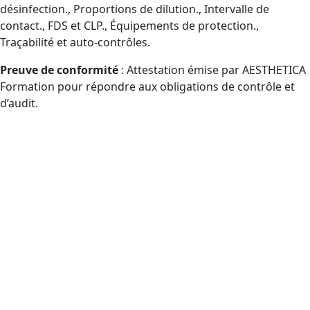
désinfection., Proportions de dilution., Intervalle de
contact., FDS et CLP., Équipements de protection.,
Traçabilité et auto-contrôles.
Preuve de conformité
: Attestation émise par AESTHETICA
Formation pour répondre aux obligations de contrôle et
d’audit.
À qui s’adresse la formation
Certibiocide TP2 (CPF) dans le
département Indre-et-Loire et à
distance ?
Publics éligibles au CPF manipulant des désinfectants
professionnels (TP2) : responsables d’achats, employés
utilisateurs, encadrants techniques, revendeurs.
Entreprises spécialisées en propreté/désinfection :
agents, chefs d’équipe, responsables QHSE