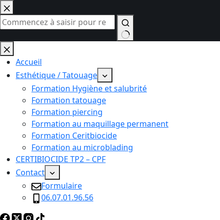
Passer
au
contenu
Aucun
résultat
Accueil
Esthétique / Tatouage
Formation Hygiène et salubrité
Formation tatouage
Formation piercing
Formation au maquillage permanent
Formation Ceritbiocide
Formation au microblading
CERTIBIOCIDE TP2 – CPF
Contact
Formulaire
06.07.01.96.56