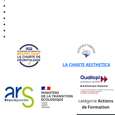
CERTIBIOCIDE - CPF en
Hauts-de-France
CERTIBIOCIDE - CPF en
Normandie
CERTIBIOCIDE - CPF en
Nouvelle-Aquitaine
CERTIBIOCIDE - CPF en
Occitanie
CERTIBIOCIDE - CPF en
Pays de la Loire
CERTIBIOCIDE - CPF en
Provence-Alpes-Côte d'Azur
LA CHARTE AESTHETICA
catégorie
Actions
de Formation