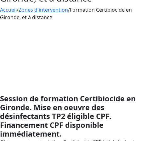
Accueil
/
Zones d'intervention
/
Formation Certibiocide en
Gironde, et à distance
Formation
CERTIBIOCIDE
– Désinfectants (TP2),
compatible CPF : financez votre montée en
compétences sans avance de frais avec le Compte
Personnel de Formation. AESTHETICA Formation en
Nouvelle-Aquitaine, dans le département Gironde,
présent partout en France par la formation à distance,
vous accompagne de l’inscription CPF jusqu’à
l’attestation (validité 5 ans) pour être conforme au
dispositif Certibiocide.
Session de formation Certibiocide en
Gironde. Mise en oeuvre des
désinfectants TP2 éligible CPF.
Financement CPF disponible
immédiatement.