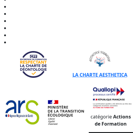
CERTIBIOCIDE - CPF en
Hauts-de-France
CERTIBIOCIDE - CPF en
Normandie
CERTIBIOCIDE - CPF en
Nouvelle-Aquitaine
CERTIBIOCIDE - CPF en
Occitanie
CERTIBIOCIDE - CPF en
Pays de la Loire
CERTIBIOCIDE - CPF en
Provence-Alpes-Côte d'Azur
LA CHARTE AESTHETICA
catégorie
Actions
de Formation