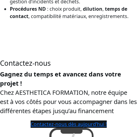
gestion d’incidents et déchets.
Procédures ND
: choix produit,
dilution
,
temps de
contact
, compatibilité matériaux, enregistrements.
CPF en Gironde:
cette page vise les recherches “
certibiocide
CPF
”, “
formation certibiocide financée CPF
”, “
inscription CPF
certibiocide TP2
”, Afin de récupérer les ayants droit et de
sécuriser la transformation.
Contactez-nous
Gagnez du temps et avancez dans votre
projet !
Chez AESTHETICA FORMATION, notre équipe
est à vos côtés pour vous accompagner dans les
différentes étapes jusqu’au financement
Contactez-nous dès aujourd’hui !