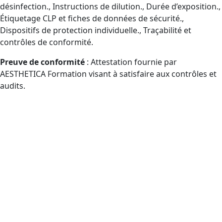
désinfection., Instructions de dilution., Durée d’exposition.,
Étiquetage CLP et fiches de données de sécurité.,
Dispositifs de protection individuelle., Traçabilité et
contrôles de conformité.
Preuve de conformité
: Attestation fournie par
AESTHETICA Formation visant à satisfaire aux contrôles et
audits.
Qui peut suivre la formation
Certibiocide TP2 (CPF) en Nouvelle-
Aquitaine, dans le département
Gironde et à distance ?
Publics éligibles CPF amenés à manipuler des
désinfectants professionnels (TP2) : acheteurs internes,
personnel opérationnel, responsables hiérarchiques,
distributeurs.