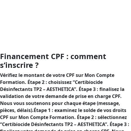
Objectif : mettre en sûreté vos usages de désinfectants
TP2 et démontrer votre conformité, grâce au
financement CPF qui réduit votre reste à
charge.Objectif : renforcer la sécurité de vos usages de
désinfectants TP2 et établir votre conformité, avec
l’appui d’un financement CPF pour limiter votre reste à
charge.
Financement CPF : comment
s’inscrire ?
Vérifiez le montant de votre CPF sur Mon Compte
Formation. Étape 2 : choisissez “Certibiocide
Désinfectants TP2 – AESTHETICA”. Étape 3 : finalisez la
validation de votre demande de prise en charge CPF.
Nous vous soutenons pour chaque étape (message,
pièces, délais).Étape 1 : examinez le solde de vos droits
CPF sur Mon Compte Formation. Étape 2 : sélectionnez
“Certibiocide Désinfectants TP2 – AESTHETICA”. Étape 3 :