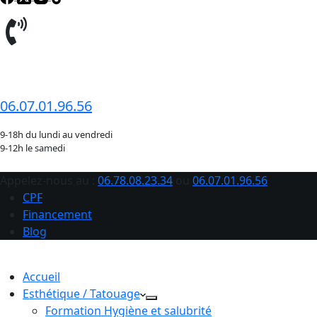
06.78.08.23.34
06.07.01.96.56
9-18h du lundi au vendredi
9-12h le samedi
Appelez-nous au :
06.78.08.23.34
ou
06.07.01.96.56
CPF
Financement
Blog
Accueil
Esthétique / Tatouage
Formation Hygiène et salubrité