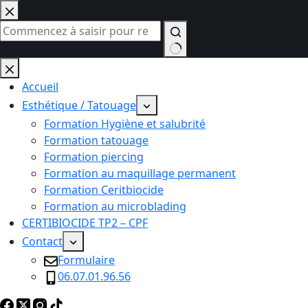
Passer
au
contenu
Aucun
résultat
Accueil
Esthétique / Tatouage
Formation Hygiène et salubrité
Formation tatouage
Formation piercing
Formation au maquillage permanent
Formation Ceritbiocide
Formation au microblading
CERTIBIOCIDE TP2 – CPF
Contact
Formulaire
06.07.01.96.56