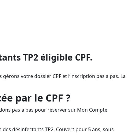
ontée en compétences sans avance
ours de Bordeaux, actif partout en
estation (validité 5 ans) afin d’être
ants TP2 éligible CPF.
 gérons votre dossier CPF et l’inscription pas à pas. La
ée par le CPF ?
guidons pas à pas pour réserver sur Mon Compte
ion des désinfectants TP2. Couvert pour 5 ans, sous