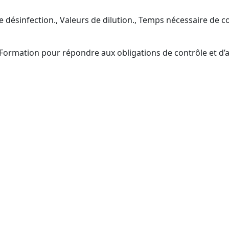
e désinfection., Valeurs de dilution., Temps nécessaire de 
Formation pour répondre aux obligations de contrôle et d’a
onnes s’adresse la formation
ce ?
ofessionnels (TP2) : acheteurs externes, personnel en cont
 agents, chefs d’équipe, responsables QHSE (inscription 
ation., Syndics de copropriété., Collectivités territoriale
aces de sport, Bassins, Syndics de copropriété, Collectiv
mobilisation CPF facilitée).Pôle santé et médico-social (h
itée).
teurs acheteurs (parcours CPF guidé)..Distributeurs/four