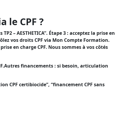
d’un financement CPF pour diminuer votre reste à
ant à abaisser votre reste à charge.
a le CPF ?
 TP2 – AESTHETICA”. Étape 3 : acceptez la prise en
rôlez vos droits CPF via Mon Compte Formation.
e prise en charge CPF. Nous sommes à vos côtés
F.Autres financements : si besoin, articulation
tion CPF certibiocide”, “financement CPF sans