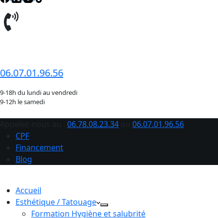
06.78.08.23.34
06.07.01.96.56
9-18h du lundi au vendredi
9-12h le samedi
Appelez-nous au :
06.78.08.23.34
ou
06.07.01.96.56
CPF
Financement
Blog
Accueil
Esthétique / Tatouage
Formation Hygiène et salubrité