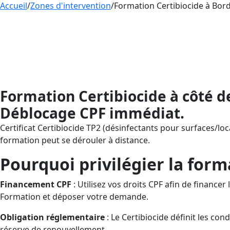
Accueil
/
Zones d'intervention
/
Formation Certibiocide à Bord
Formation
CERTIBIOCIDE
– Désinfectant
de frais via le Compte Personnel de Fo
France par la formation à distance, vous s
conforme au dispositif Certibiocide.
Formation Certibiocide à côté d
Déblocage CPF immédiat.
Certificat Certibiocide TP2 (désinfectants pour surfaces/loca
formation peut se dérouler à distance.
Pourquoi privilégier la form
Financement CPF
: Utilisez vos droits CPF afin de financ
Formation et déposer votre demande.
Obligation réglementaire
: Le Certibiocide définit les con
réserve de renouvellement.