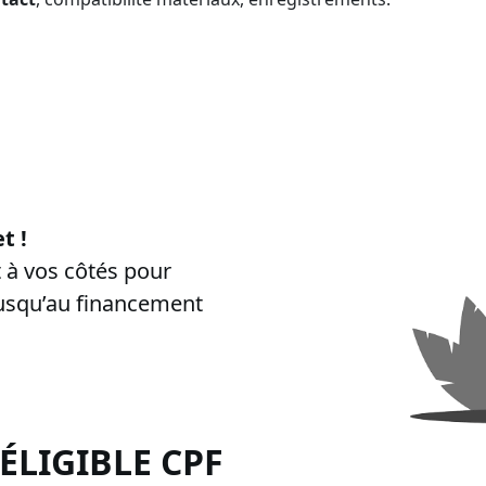
rtibiocide CPF
”, “
formation certibiocide financée CPF
”, “
inscriptio
t !
à vos côtés pour
jusqu’au financement
 ÉLIGIBLE
CPF