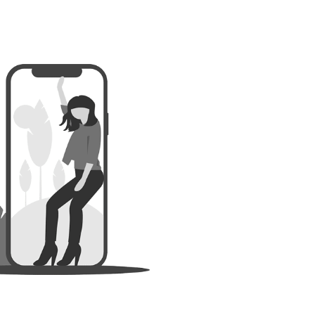
n CPF certibiocide TP2
”, Pour attirer les titulaires de