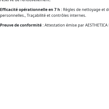
Efficacité opérationnelle en 7 h
: Règles de nettoyage et d
personnelles., Traçabilité et contrôles internes.
Preuve de conformité
: Attestation émise par AESTHETICA 
À quelles catégories de pers
près de Bordeaux et à distan
Publics admissibles au CPF manipulant des désinfectants pr
Entreprises spécialisées en propreté/désinfection :
Hôtels et auberges., Centres sportifs., Bassins de nat
ERP/tertiaire/immobilier, Hôtels et hébergements, Esp
Activités de services hôteliers., Support logistique (
hôtelières, gestion logistique (mobilisation CPF facil
Équipes commerciales., Back-office ventes., Utilisa
(parcours CPF guidé).