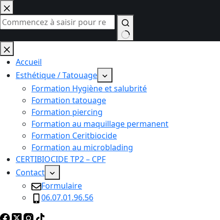
Passer
au
contenu
Aucun
résultat
Accueil
Esthétique / Tatouage
Formation Hygiène et salubrité
Formation tatouage
Formation piercing
Formation au maquillage permanent
Formation Ceritbiocide
Formation au microblading
CERTIBIOCIDE TP2 – CPF
Contact
Formulaire
06.07.01.96.56