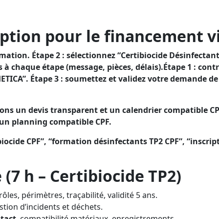
s TP2 et attester de votre conformité, tout en profitant 
t confirmer votre conformité, avec un financement CPF vis
ption pour le financement vi
tion. Étape 2 : sélectionnez “Certibiocide Désinfectants
à chaque étape (message, pièces, délais).Étape 1 : cont
THETICA”. Étape 3 : soumettez et validez votre demande d
sons un devis transparent et un calendrier compatible CP
 un planning compatible CPF.
iocide CPF”, “formation désinfectants TP2 CPF”, “inscrip
7 h – Certibiocide TP2)
ôles, périmètres, traçabilité, validité 5 ans.
stion d’incidents et déchets.
tact
, compatibilité matériaux, enregistrements.