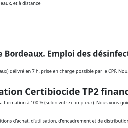
eaux, et à distance
s (TP2), éligible CPF : financez votre m
rmation. AESTHETICA Formation aux alent
outient de l’inscription CPF jusqu’à l’att
e Bordeaux. Emploi des désinfect
ux) délivré en 7 h, prise en charge possible par le CPF. Nous
ation Certibiocide TP2 financ
er la formation à 100 % (selon votre compteur). Nous vous 
ditions d’achat, d’utilisation, d’encadrement et de distribut