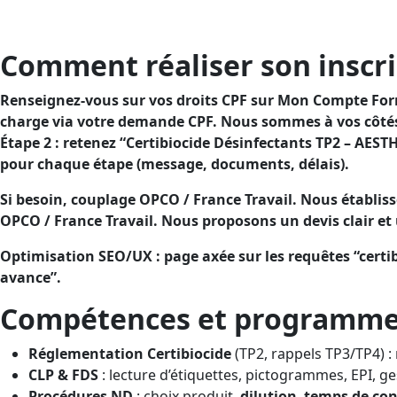
Objectif : sécuriser vos pratiques avec des désinfectant
charge.Visée : sécuriser l’usage des désinfectants TP2 e
Comment réaliser son inscri
Renseignez-vous sur vos droits CPF sur Mon Compte Forma
charge via votre demande CPF. Nous sommes à vos côtés 
Étape 2 : retenez “Certibiocide Désinfectants TP2 – AES
pour chaque étape (message, documents, délais).
Si besoin, couplage OPCO / France Travail. Nous établis
OPCO / France Travail. Nous proposons un devis clair et
Optimisation SEO/UX : page axée sur les requêtes “certib
avance”.
Compétences et programme (
Réglementation Certibiocide
(TP2, rappels TP3/TP4) : r
CLP & FDS
: lecture d’étiquettes, pictogrammes, EPI, ge
Procédures ND
: choix produit,
dilution
,
temps de con