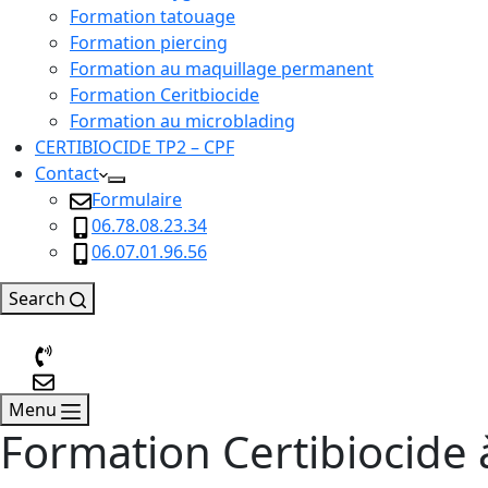
Formation tatouage
Formation piercing
Formation au maquillage permanent
Formation Ceritbiocide
Formation au microblading
CERTIBIOCIDE TP2 – CPF
Contact
Formulaire
06.78.08.23.34
06.07.01.96.56
Search
Menu
Formation Certibiocide 