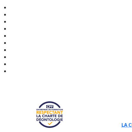
CERTIBIOCIDE - CPF en
Bourgogne-Franche-Comté
CERTIBIOCIDE - CPF en
Bretagne
CERTIBIOCIDE - CPF en
Centre-Val de Loire
CERTIBIOCIDE - CPF en
Grand Est
CERTIBIOCIDE - CPF en
Hauts-de-France
CERTIBIOCIDE - CPF en
Normandie
CERTIBIOCIDE - CPF en
Nouvelle-Aquitaine
CERTIBIOCIDE - CPF en
Occitanie
CERTIBIOCIDE - CPF en
Pays de la Loire
CERTIBIOCIDE - CPF en
Provence-Alpes-Côte d'Azur
LA 