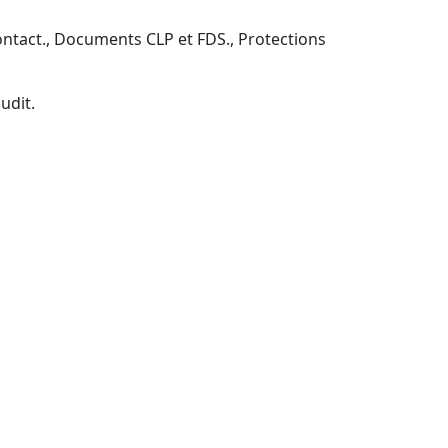
contact., Documents CLP et FDS., Protections
udit.
 Certibiocide TP2 (CPF)
act, coordonnateurs, partenaires distributeurs.
CPF accompagnée).
s., Financement CPF selon les droits acquis..Filière
ités (prise en charge CPF selon droits).
ors actes médicaux) : prestations d’accueil
nisseurs : force commerciale, ADV, acheteurs