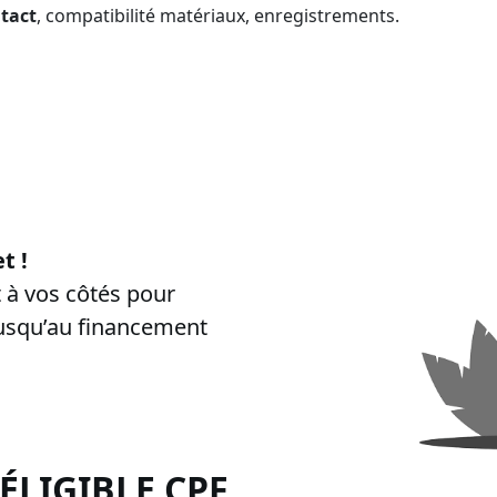
tact
, compatibilité matériaux, enregistrements.
ide CPF
”, “
formation certibiocide financée CPF
”, “
inscription CPF c
t !
à vos côtés pour
jusqu’au financement
 ÉLIGIBLE
CPF