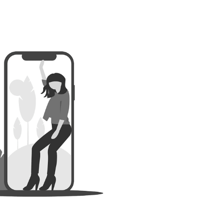
ertibiocide TP2
”, Pour capter les ayants droit et