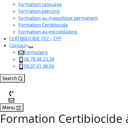
Formation tatouage
Formation piercing
Formation au maquillage permanent
Formation Ceritbiocide
Formation au microblading
CERTIBIOCIDE TP2 – CPF
Contact
Formulaire
06.78.08.23.34
06.07.01.96.56
Search
Menu
Formation Certibiocide à