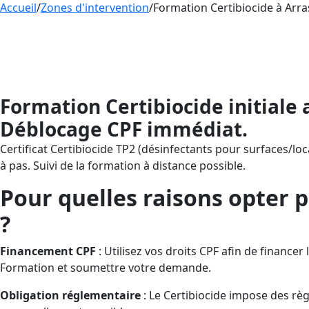
Accueil
/
Zones d'intervention
/
Formation Certibiocide à Arras
Formation
CERTIBIOCIDE
– Désinfectant
de frais via le CPF. AESTHETICA Formatio
accompagne de l’inscription CPF jusqu’à l
Formation Certibiocide initiale 
Déblocage CPF immédiat.
Certificat Certibiocide TP2 (désinfectants pour surfaces/loc
à pas. Suivi de la formation à distance possible.
Pour quelles raisons opter p
?
Financement CPF
: Utilisez vos droits CPF afin de finan
Formation et soumettre votre demande.
Obligation réglementaire
: Le Certibiocide impose des règl