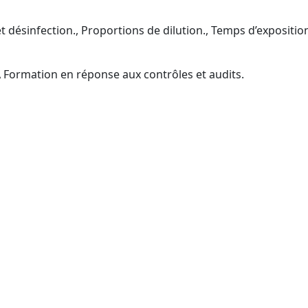
t désinfection., Proportions de dilution., Temps d’expositio
 Formation en réponse aux contrôles et audits.
 Certibiocide TP2 (CPF) près 
fessionnels (TP2) : acheteurs professionnels, opérateurs, che
s d’équipe, responsables QHSE (inscription CPF accompagn
tion., Syndics professionnels., Collectivités locales et in
 hôteliers, Salles de sport, Bassins de natation, Gestion
ation CPF facilitée).Ensemble santé/médico-social (hors ac
s (parcours CPF guidé)..Distributeurs/fournisseurs : for
s TP2 et attester de votre conformité, tout en profitant 