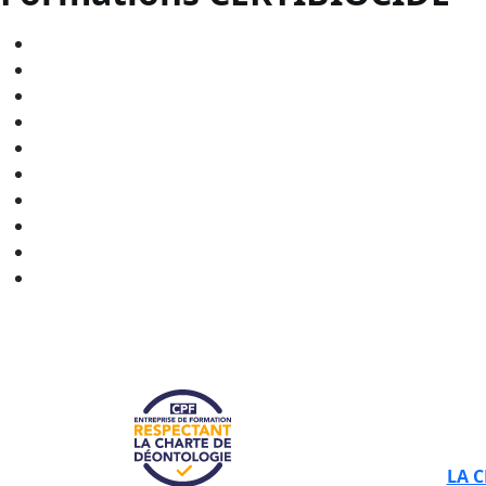
CERTIBIOCIDE - CPF en
Bourgogne-Franche-Comté
CERTIBIOCIDE - CPF en
Bretagne
CERTIBIOCIDE - CPF en
Centre-Val de Loire
CERTIBIOCIDE - CPF en
Grand Est
CERTIBIOCIDE - CPF en
Hauts-de-France
CERTIBIOCIDE - CPF en
Normandie
CERTIBIOCIDE - CPF en
Nouvelle-Aquitaine
CERTIBIOCIDE - CPF en
Occitanie
CERTIBIOCIDE - CPF en
Pays de la Loire
CERTIBIOCIDE - CPF en
Provence-Alpes-Côte d'Azur
LA 