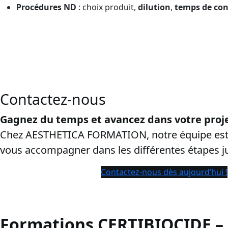
Procédures ND
: choix produit,
dilution
,
temps de con
CPF près de Arras:
cette page vise les recherches “
certibioc
garantir la sûreté de la conversion.
Contactez-nous
Gagnez du temps et avancez dans votre proje
Chez AESTHETICA FORMATION, notre équipe est 
vous accompagner dans les différentes étapes 
Contactez-nous dès aujourd’hui !
Formations CERTIBIOCIDE –