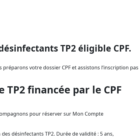
ontée en compétences sans avance
 la formation à distance, vous
onforme au dispositif Certibiocide.
désinfectants TP2 éligible CPF.
s préparons votre dossier CPF et assistons l’inscription pas
e TP2 financée par le CPF
s accompagnons pour réserver sur Mon Compte
n des désinfectants TP2. Durée de validité : 5 ans,