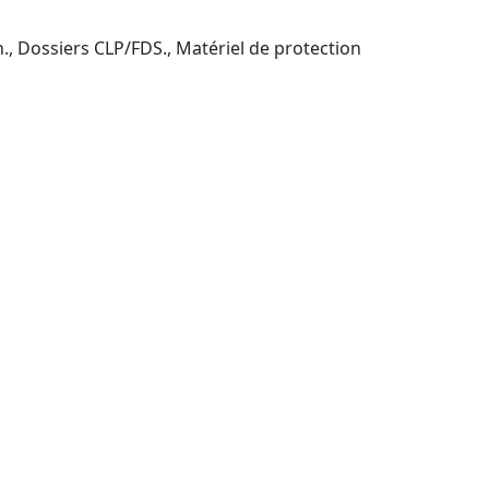
n., Dossiers CLP/FDS., Matériel de protection
de Arras et à distance ?
fs de service, partenaires distributeurs.
ée).
stitutions., Prise en charge par le CPF sous réserve
naires immobiliers, Collectivités (prise en charge
tes médicaux) : services et prestations hôtelières,
ces de vente, ADV, acheteurs (parcours CPF
d’un financement CPF pour diminuer votre reste à