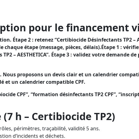
ésinfectants TP2 et attester de votre conformité, tout en
ption pour le financement vi
n. Étape 2 : retenez “Certibiocide Désinfectants TP2 – A
 chaque étape (message, pièces, délais).Étape 1 : vérif
ts TP2 – AESTHETICA”. Étape 3 : validez votre demande de
. Nous proposons un devis clair et un calendrier compati
lé et un calendrier compatible CPF.
iocide CPF”, “formation désinfectants TP2 CPF”, “inscrip
7 h – Certibiocide TP2)
ôles, périmètres, traçabilité, validité 5 ans.
stion d’incidents et déchets.