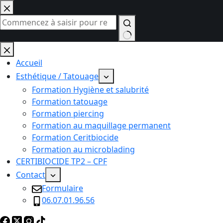
Passer
au
contenu
Aucun
résultat
Accueil
Esthétique / Tatouage
Formation Hygiène et salubrité
Formation tatouage
Formation piercing
Formation au maquillage permanent
Formation Ceritbiocide
Formation au microblading
CERTIBIOCIDE TP2 – CPF
Contact
Formulaire
06.07.01.96.56