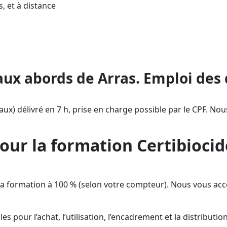
, et à distance
s (TP2), éligible CPF : financez votre m
n à Arras, présent partout en France par
’attestation (validité 5 ans) pour être c
aux abords de Arras. Emploi des 
aux) délivré en 7 h, prise en charge possible par le CPF. Nou
our la formation Certibiocid
cer la formation à 100 % (selon votre compteur). Nous vou
es pour l’achat, l’utilisation, l’encadrement et la distributio