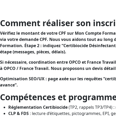
charge.But : garantir la sécurité de l’utilisation des d
votre reste à charge.
Comment réaliser son inscri
Vérifiez le montant de votre CPF sur Mon Compte Formatio
via votre demande CPF. Nous vous aidons tout au long de
Formation. Étape 2 : indiquez “Certibiocide Désinfectan
étape (messages, pièces, délais).
Si nécessaire, coordination entre OPCO et France Travail
à OPCO / France Travail. Nous proposons un devis détail
Optimisation SEO/UX : page axée sur les requêtes “certib
avance”.
Compétences et programme (
Réglementation Certibiocide
(TP2, rappels TP3/TP4) : r
CLP & FDS
: lecture d’étiquettes, pictogrammes, EPI, ge