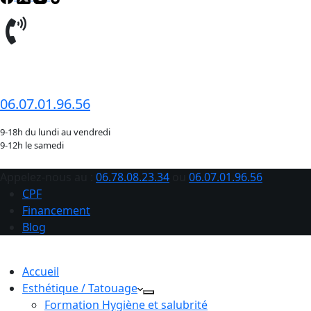
06.78.08.23.34
06.07.01.96.56
9-18h du lundi au vendredi
9-12h le samedi
Appelez-nous au :
06.78.08.23.34
ou
06.07.01.96.56
CPF
Financement
Blog
Accueil
Esthétique / Tatouage
Formation Hygiène et salubrité