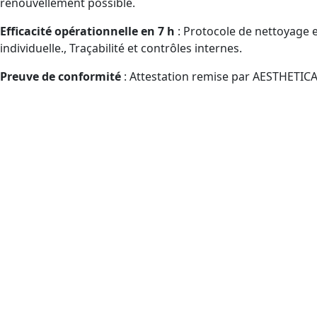
renouvellement possible.
Efficacité opérationnelle en 7 h
: Protocole de nettoyage e
individuelle., Traçabilité et contrôles internes.
Preuve de conformité
: Attestation remise par AESTHETICA
Qui est visé par la formation
Publics éligibles CPF travaillant avec des désinfectants pro
Entreprises de propreté/désinfection : agents, chef
Hôtels et auberges., Salles de sport., Bassins de nata
des droits..ERP et tertiaire/immobilier, Hébergements
possible via CPF selon droits).
Services d’hôtellerie., Services logistiques (mobilis
chaîne logistique (mobilisation CPF facilitée).
Réseaux commerciaux., Back-office ventes., Acheteur
guidé).
Objectif : sécuriser vos pratiques avec des désinfectant