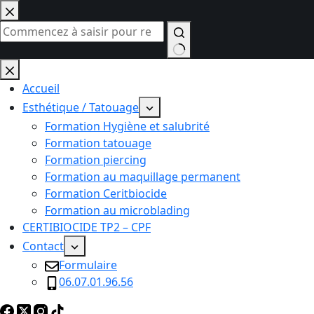
Passer
au
contenu
Aucun
résultat
Accueil
Esthétique / Tatouage
Formation Hygiène et salubrité
Formation tatouage
Formation piercing
Formation au maquillage permanent
Formation Ceritbiocide
Formation au microblading
CERTIBIOCIDE TP2 – CPF
Contact
Formulaire
06.07.01.96.56