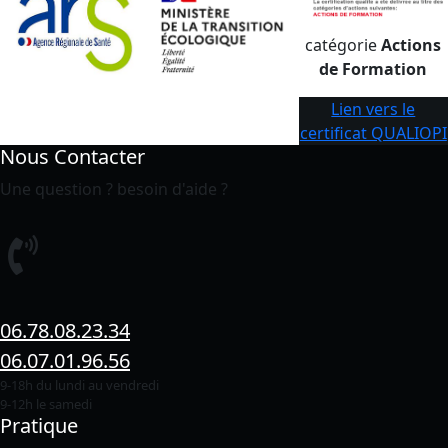
catégorie
Actions
de Formation
Lien vers le
certificat QUALIOPI
Nous Contacter
Une question ? besoin d'aide ?
06.78.08.23.34
06.07.01.96.56
9-18h du lundi au vendredi
9-12h le samedi
Pratique