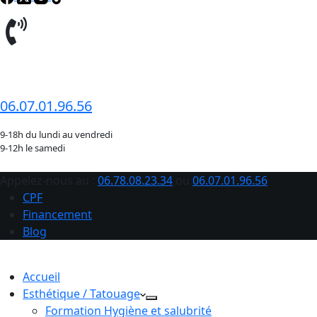
06.78.08.23.34
06.07.01.96.56
9-18h du lundi au vendredi
9-12h le samedi
Appelez-nous au :
06.78.08.23.34
ou
06.07.01.96.56
CPF
Financement
Blog
Accueil
Esthétique / Tatouage
Formation Hygiène et salubrité