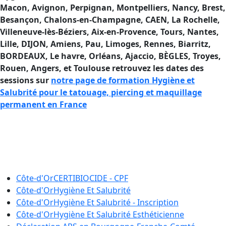
Macon, Avignon, Perpignan, Montpelliers, Nancy, Brest,
Besançon, Chalons-en-Champagne, CAEN, La Rochelle,
Villeneuve-lès-Béziers, Aix-en-Provence, Tours, Nantes,
Lille, DIJON, Amiens, Pau, Limoges, Rennes, Biarritz,
BORDEAUX, Le havre, Orléans, Ajaccio
, BÈGLES, Troyes,
Rouen, Angers, et Toulouse retrouvez les dates des
sessions sur
notre page de formation Hygiène et
Salubrité pour le tatouage, piercing et maquillage
permanent en France
Se former à l’Hygiène et à la Salubrité
en France si vous êtes tatouteur ou
pierceur.
Côte-d'Or
CERTIBIOCIDE - CPF
Côte-d'Or
Hygiène Et Salubrité
Côte-d'Or
Hygiène Et Salubrité - Inscription
Côte-d'Or
Hygiène Et Salubrité Esthéticienne