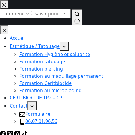
Passer
au
contenu
Aucun
résultat
Accueil
Esthétique / Tatouage
Formation Hygiène et salubrité
Formation tatouage
Formation piercing
Formation au maquillage permanent
Formation Ceritbiocide
Formation au microblading
CERTIBIOCIDE TP2 – CPF
Contact
Formulaire
06.07.01.96.56