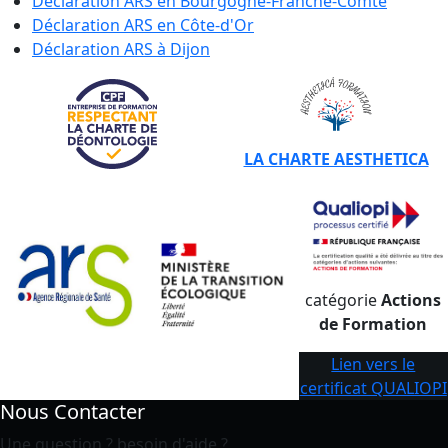
Déclaration ARS en
Bourgogne-Franche-Comté
Déclaration ARS en
Côte-d'Or
Déclaration ARS à
Dijon
LA CHARTE AESTHETICA
catégorie
Actions
de Formation
Lien vers le
certificat QUALIOPI
Nous Contacter
Une question ? besoin d'aide ?