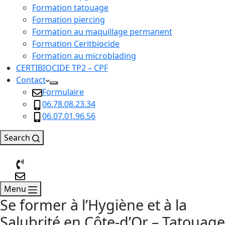
Formation tatouage
Formation piercing
Formation au maquillage permanent
Formation Ceritbiocide
Formation au microblading
CERTIBIOCIDE TP2 – CPF
Contact
Formulaire
06.78.08.23.34
06.07.01.96.56
Search
Menu
Se former à l’Hygiène et à la
Salubrité en Côte-d’Or – Tatouage