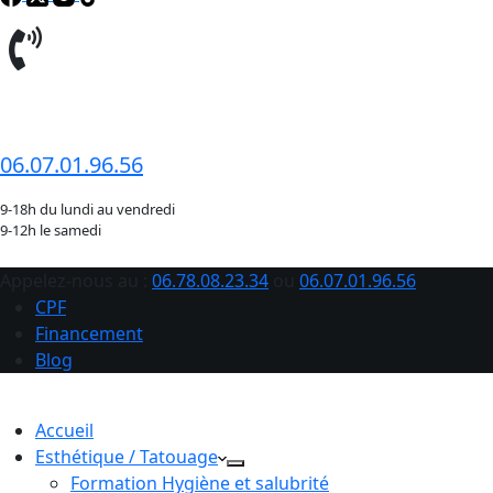
06.78.08.23.34
06.07.01.96.56
9-18h du lundi au vendredi
9-12h le samedi
Appelez-nous au :
06.78.08.23.34
ou
06.07.01.96.56
CPF
Financement
Blog
Accueil
Esthétique / Tatouage
Formation Hygiène et salubrité