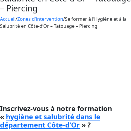
– Piercing
Accueil
/
Zones d'intervention
/
Se former à l’Hygiène et à la
Salubrité en Côte-d’Or – Tatouage – Piercing
La
formation Hygiène et Salubrité
dispensée par
Aesthetica
Formation est au centre de l’activité du
tatouage, du maquillage
permanent et du piercing.
Cette formation est essentielle pour toute
personne voulant poursuivre une carrière dans
ce domaine.
Inscrivez-vous à notre formation
«
hygiène et salubrité dans le
département Côte-d’Or
» ?